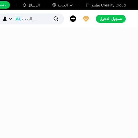
منضد
تطبيق Creality Cloud
العربية

الرسائل





تسجيل الدخول


