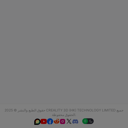
حقوق الطبع والنشر © 2025 CREALITY 3D (HK) TECHNOLOGY LIMITED جميع
الحقوق محفوظة.





