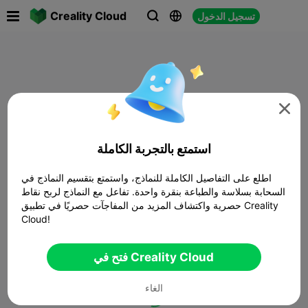

Creality Cloud
تسجيل الدخول




استمتع بالتجربة الكاملة
اطلع على التفاصيل الكاملة للنماذج، واستمتع بتقسيم النماذج في
السحابة بسلاسة والطباعة بنقرة واحدة. تفاعل مع النماذج لربح نقاط
حصرية واكتشاف المزيد من المفاجآت حصريًا في تطبيق Creality
Cloud!
فتح في Creality Cloud
الغاء