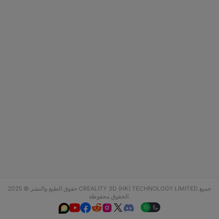
حقوق الطبع والنشر © 2025 CREALITY 3D (HK) TECHNOLOGY LIMITED جميع
الحقوق محفوظة.





