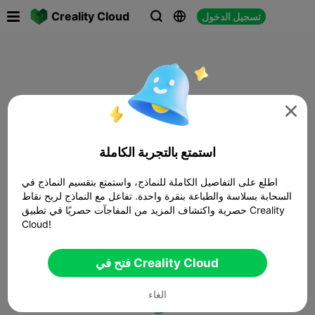

Creality Cloud
تسجيل الدخول




استمتع بالتجربة الكاملة
اطلع على التفاصيل الكاملة للنماذج، واستمتع بتقسيم النماذج في
السحابة بسلاسة والطباعة بنقرة واحدة. تفاعل مع النماذج لربح نقاط
حصرية واكتشاف المزيد من المفاجآت حصريًا في تطبيق Creality
Cloud!
فتح في Creality Cloud
الغاء