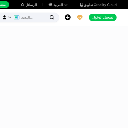
منضد
تطبيق Creality Cloud
العربية

الرسائل





تسجيل الدخول


