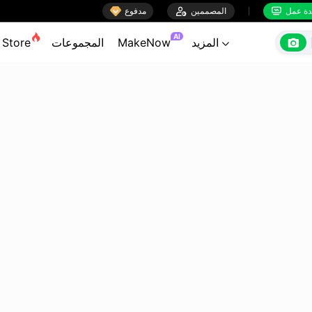

ة عمل
المصممين

مدفوع


AI

المزيد
MakeNow
المجموعات
Store
