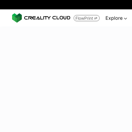
Explore
FlowPrint

