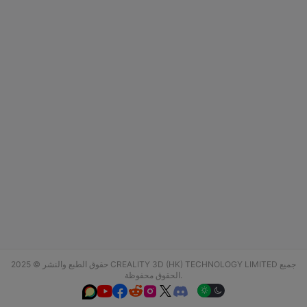
حقوق الطبع والنشر © 2025 CREALITY 3D (HK) TECHNOLOGY LIMITED جميع
الحقوق محفوظة.





