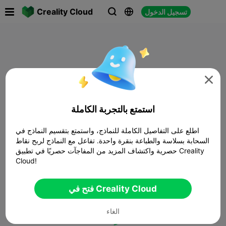

Creality Cloud
تسجيل الدخول




استمتع بالتجربة الكاملة
اطلع على التفاصيل الكاملة للنماذج، واستمتع بتقسيم النماذج في
السحابة بسلاسة والطباعة بنقرة واحدة. تفاعل مع النماذج لربح نقاط
حصرية واكتشاف المزيد من المفاجآت حصريًا في تطبيق Creality
Cloud!
فتح في Creality Cloud
الغاء