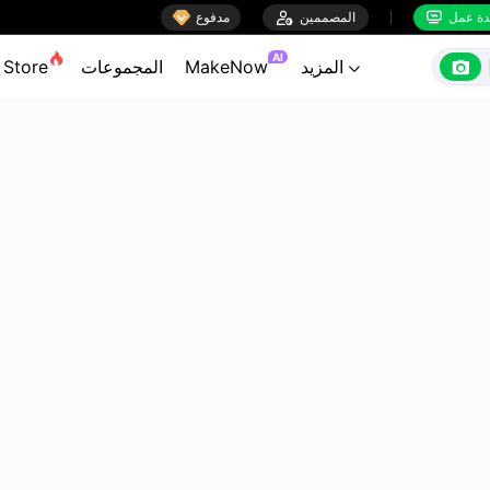

ة عمل
المصممين

مدفوع


AI

المزيد
MakeNow
المجموعات
Store
