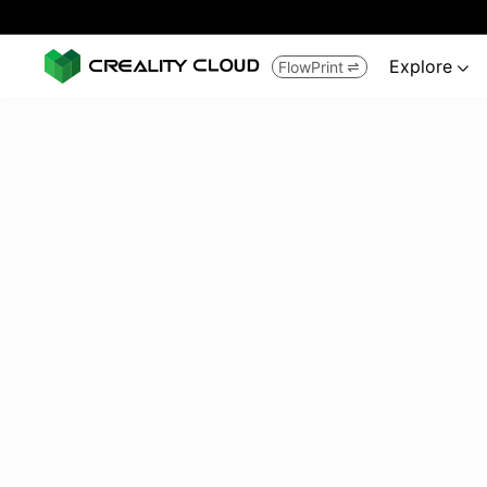
Explore
FlowPrint

