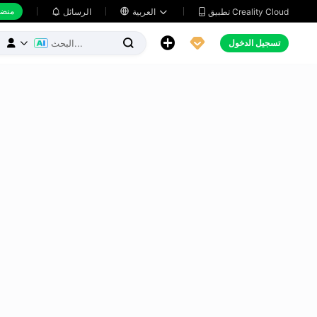
منضد
تطبيق Creality Cloud
العربية

الرسائل





تسجيل الدخول


