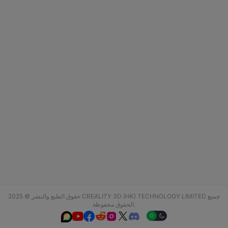
حقوق الطبع والنشر © 2025 CREALITY 3D (HK) TECHNOLOGY LIMITED جميع
الحقوق محفوظة.





