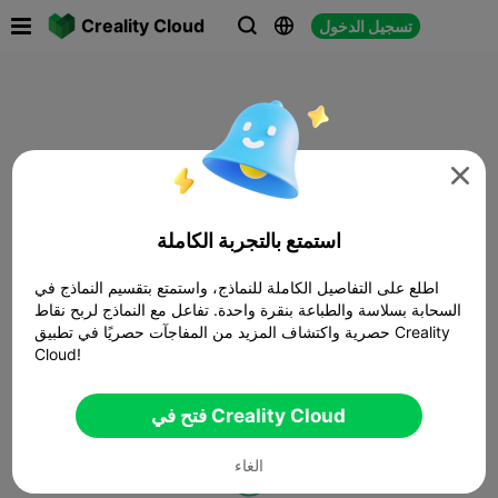

Creality Cloud
تسجيل الدخول




استمتع بالتجربة الكاملة
اطلع على التفاصيل الكاملة للنماذج، واستمتع بتقسيم النماذج في
السحابة بسلاسة والطباعة بنقرة واحدة. تفاعل مع النماذج لربح نقاط
حصرية واكتشاف المزيد من المفاجآت حصريًا في تطبيق Creality
Cloud!
فتح في Creality Cloud
الغاء