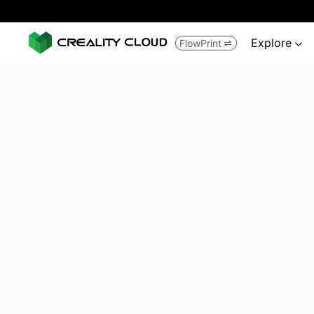
Explore
FlowPrint

