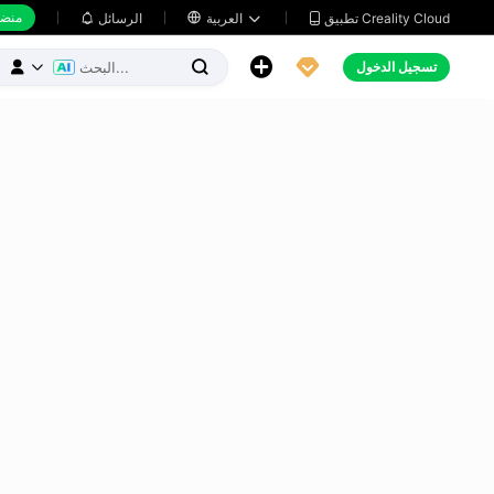
منضد
تطبيق Creality Cloud
العربية

الرسائل





تسجيل الدخول


