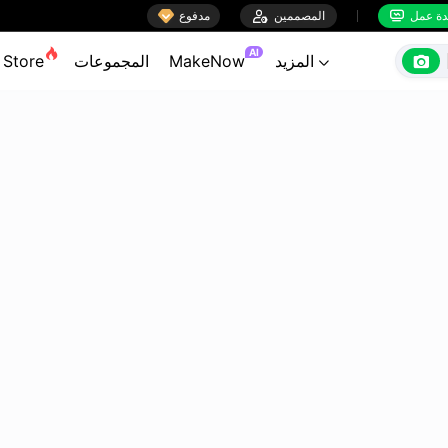

ة عمل
المصممين

مدفوع


AI

المزيد
MakeNow
المجموعات
Store
