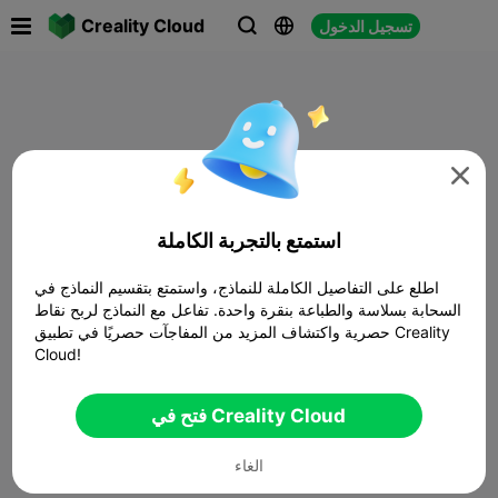

Creality Cloud
تسجيل الدخول




استمتع بالتجربة الكاملة
اطلع على التفاصيل الكاملة للنماذج، واستمتع بتقسيم النماذج في
السحابة بسلاسة والطباعة بنقرة واحدة. تفاعل مع النماذج لربح نقاط
حصرية واكتشاف المزيد من المفاجآت حصريًا في تطبيق Creality
Cloud!
فتح في Creality Cloud
الغاء