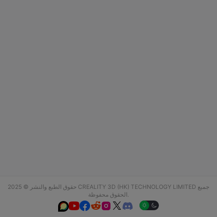
حقوق الطبع والنشر © 2025 CREALITY 3D (HK) TECHNOLOGY LIMITED جميع
الحقوق محفوظة.





