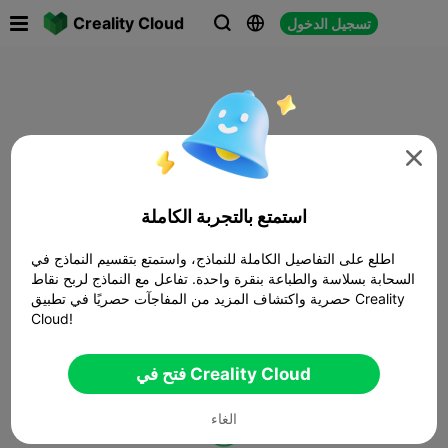

Creality Cloud
تسجيل الدخول




استمتع بالتجربة الكاملة
اطلع على التفاصيل الكاملة للنماذج، واستمتع بتقسيم النماذج في
السحابة بسلاسة والطباعة بنقرة واحدة. تفاعل مع النماذج لربح نقاط
حصرية واكتشاف المزيد من المفاجآت حصريًا في تطبيق Creality
Cloud!
فتح في Creality Cloud
الغاء