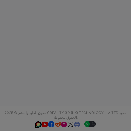
حقوق الطبع والنشر © 2025 CREALITY 3D (HK) TECHNOLOGY LIMITED جميع
الحقوق محفوظة.





