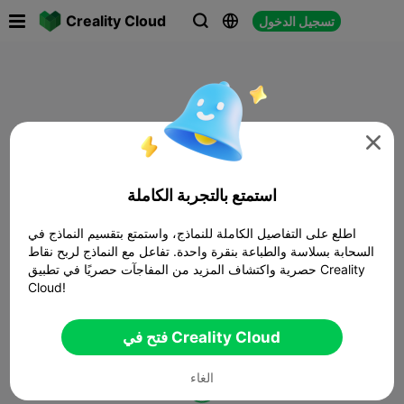

Creality Cloud
تسجيل الدخول




استمتع بالتجربة الكاملة
اطلع على التفاصيل الكاملة للنماذج، واستمتع بتقسيم النماذج في
السحابة بسلاسة والطباعة بنقرة واحدة. تفاعل مع النماذج لربح نقاط
حصرية واكتشاف المزيد من المفاجآت حصريًا في تطبيق Creality
Cloud!
فتح في Creality Cloud
الغاء