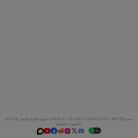
حقوق الطبع والنشر © 2025 CREALITY 3D (HK) TECHNOLOGY LIMITED جميع
الحقوق محفوظة.





