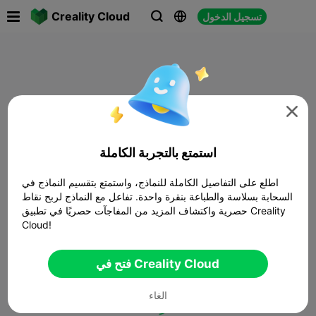

Creality Cloud
تسجيل الدخول




استمتع بالتجربة الكاملة
اطلع على التفاصيل الكاملة للنماذج، واستمتع بتقسيم النماذج في
السحابة بسلاسة والطباعة بنقرة واحدة. تفاعل مع النماذج لربح نقاط
حصرية واكتشاف المزيد من المفاجآت حصريًا في تطبيق Creality
Cloud!
فتح في Creality Cloud
الغاء