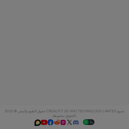
حقوق الطبع والنشر © 2025 CREALITY 3D (HK) TECHNOLOGY LIMITED جميع
الحقوق محفوظة.





