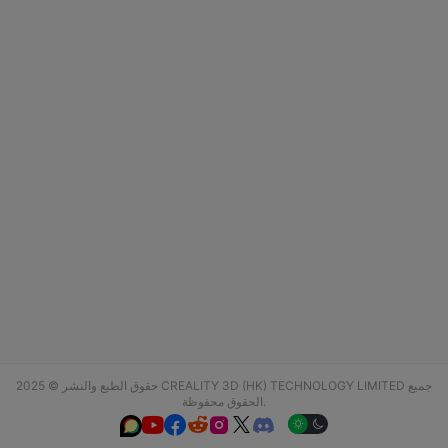
حقوق الطبع والنشر © 2025 CREALITY 3D (HK) TECHNOLOGY LIMITED جميع
الحقوق محفوظة.





