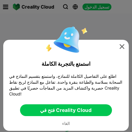

Creality Cloud
تسجيل الدخول




استمتع بالتجربة الكاملة
اطلع على التفاصيل الكاملة للنماذج، واستمتع بتقسيم النماذج في
السحابة بسلاسة والطباعة بنقرة واحدة. تفاعل مع النماذج لربح نقاط
حصرية واكتشاف المزيد من المفاجآت حصريًا في تطبيق Creality
Cloud!
فتح في Creality Cloud
الغاء