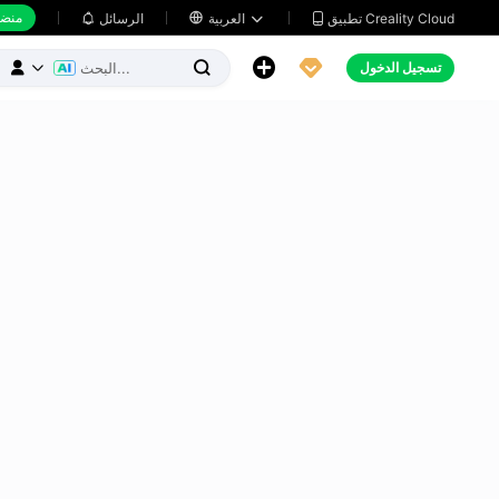
منضد
تطبيق Creality Cloud
العربية

الرسائل





تسجيل الدخول


