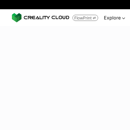
Explore
FlowPrint

