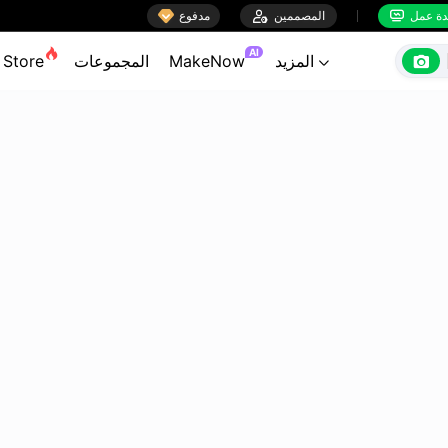

ة عمل
المصممين

مدفوع


AI

المزيد
MakeNow
المجموعات
Store
