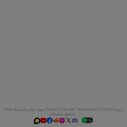
حقوق الطبع والنشر © 2025 CREALITY 3D (HK) TECHNOLOGY LIMITED جميع
الحقوق محفوظة.





