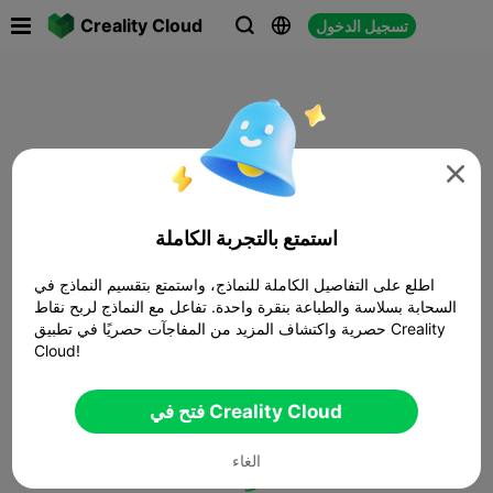

Creality Cloud
تسجيل الدخول




استمتع بالتجربة الكاملة
اطلع على التفاصيل الكاملة للنماذج، واستمتع بتقسيم النماذج في
السحابة بسلاسة والطباعة بنقرة واحدة. تفاعل مع النماذج لربح نقاط
حصرية واكتشاف المزيد من المفاجآت حصريًا في تطبيق Creality
Cloud!
فتح في Creality Cloud
الغاء