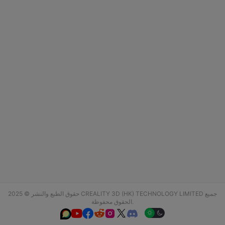
حقوق الطبع والنشر © 2025 CREALITY 3D (HK) TECHNOLOGY LIMITED جميع
الحقوق محفوظة.





