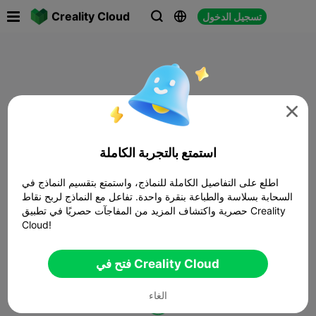

Creality Cloud
تسجيل الدخول




استمتع بالتجربة الكاملة
اطلع على التفاصيل الكاملة للنماذج، واستمتع بتقسيم النماذج في
السحابة بسلاسة والطباعة بنقرة واحدة. تفاعل مع النماذج لربح نقاط
حصرية واكتشاف المزيد من المفاجآت حصريًا في تطبيق Creality
Cloud!
فتح في Creality Cloud
الغاء