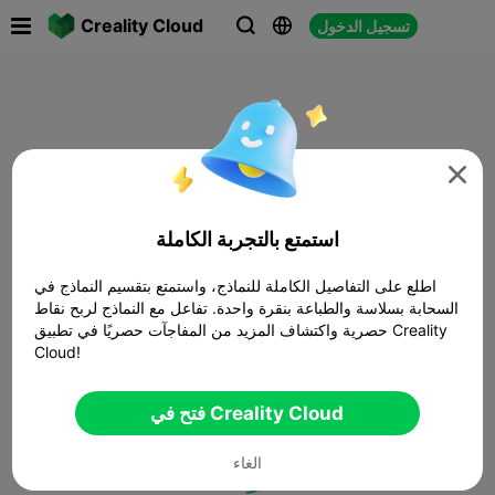

Creality Cloud
تسجيل الدخول




استمتع بالتجربة الكاملة
اطلع على التفاصيل الكاملة للنماذج، واستمتع بتقسيم النماذج في
السحابة بسلاسة والطباعة بنقرة واحدة. تفاعل مع النماذج لربح نقاط
حصرية واكتشاف المزيد من المفاجآت حصريًا في تطبيق Creality
Cloud!
فتح في Creality Cloud
الغاء