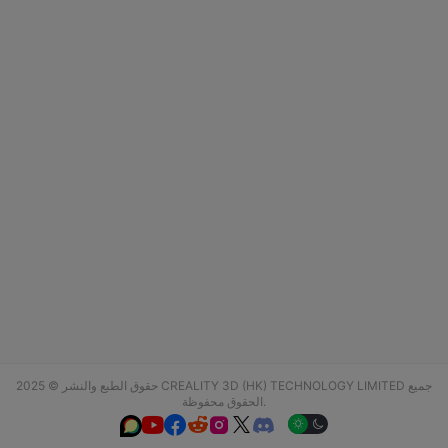
حقوق الطبع والنشر © 2025 CREALITY 3D (HK) TECHNOLOGY LIMITED جميع
الحقوق محفوظة.





