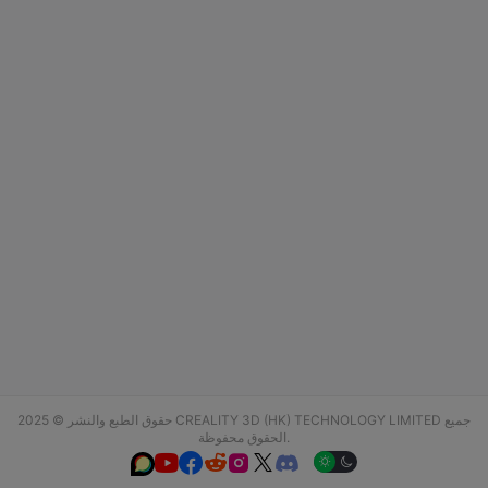
حقوق الطبع والنشر © 2025 CREALITY 3D (HK) TECHNOLOGY LIMITED جميع
الحقوق محفوظة.





