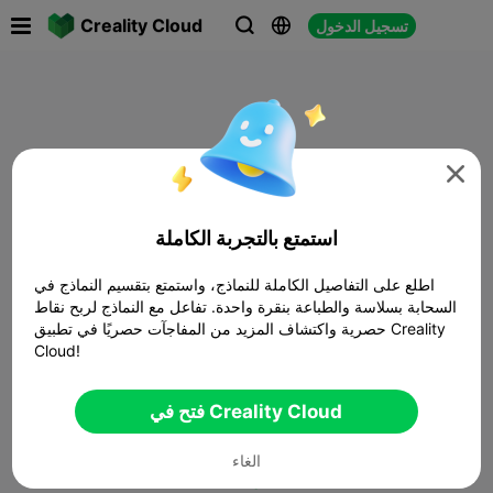

Creality Cloud
تسجيل الدخول




استمتع بالتجربة الكاملة
اطلع على التفاصيل الكاملة للنماذج، واستمتع بتقسيم النماذج في
السحابة بسلاسة والطباعة بنقرة واحدة. تفاعل مع النماذج لربح نقاط
حصرية واكتشاف المزيد من المفاجآت حصريًا في تطبيق Creality
Cloud!
فتح في Creality Cloud
الغاء