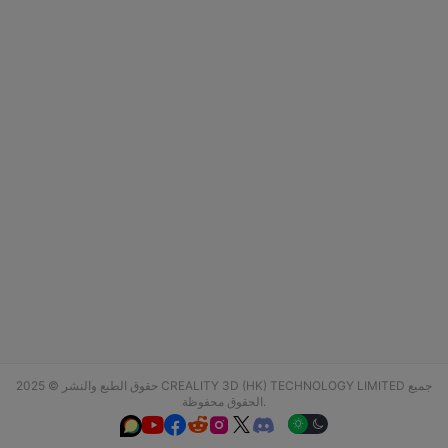
حقوق الطبع والنشر © 2025 CREALITY 3D (HK) TECHNOLOGY LIMITED جميع
الحقوق محفوظة.





