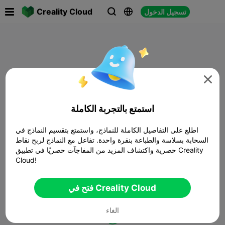

Creality Cloud
تسجيل الدخول




استمتع بالتجربة الكاملة
اطلع على التفاصيل الكاملة للنماذج، واستمتع بتقسيم النماذج في
السحابة بسلاسة والطباعة بنقرة واحدة. تفاعل مع النماذج لربح نقاط
حصرية واكتشاف المزيد من المفاجآت حصريًا في تطبيق Creality
Cloud!
فتح في Creality Cloud
الغاء