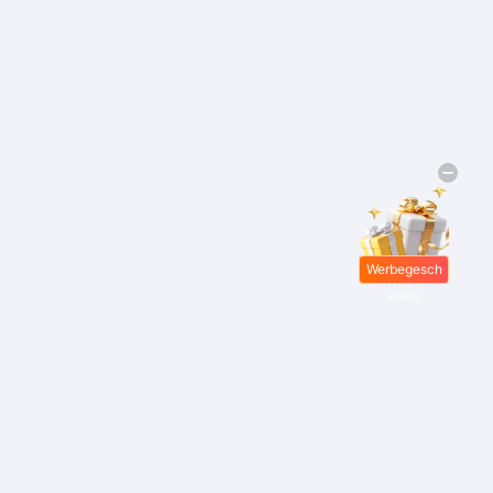
Werbegesch
enke