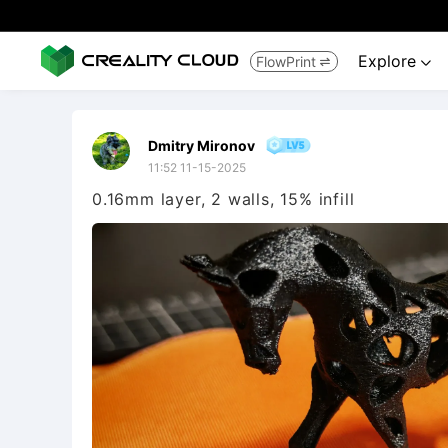
Explore
FlowPrint


Dmitry Mironov
11:52 11-15-2025
0.16mm layer, 2 walls, 15% infill