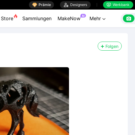

Prämie

Designers
Werkbank


AI

Store
Sammlungen
MakeNow
Mehr

Folgen