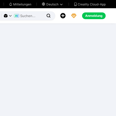
Creality Cloud-App
Mitteilungen

Deutsch





Anmeldung


