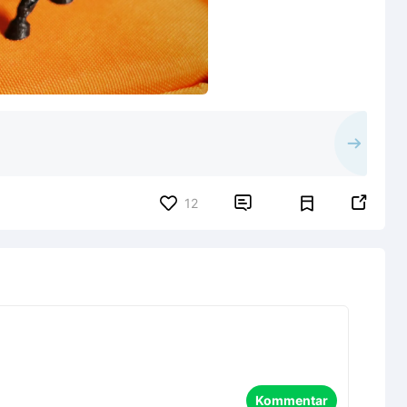


12
Kommentar