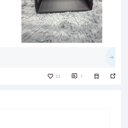


23
1