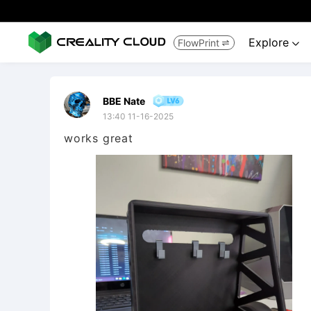
Explore
FlowPrint


BBE Nate
13:40 11-16-2025
works great