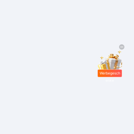
Werbegesch
enke