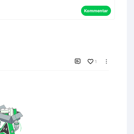
Kommentar

1
