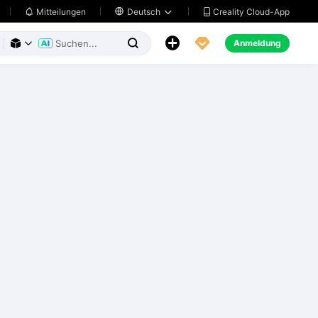
Creality Cloud-App
Mitteilungen

Deutsch





Anmeldung


