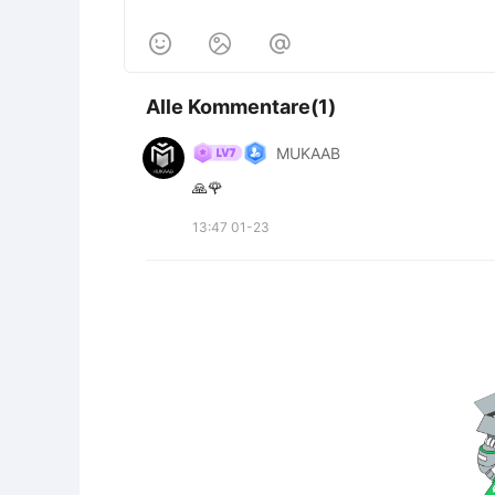



Alle Kommentare(1)
MUKAAB
🙏🌹
13:47 01-23