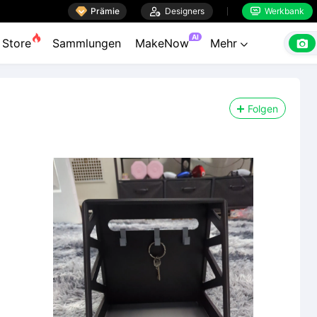

Prämie

Designers
Werkbank


AI

Store
Sammlungen
MakeNow
Mehr

Folgen