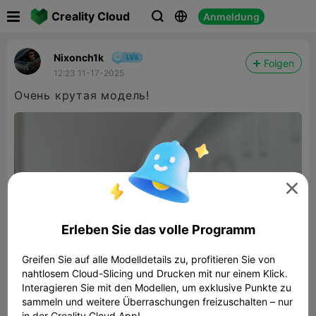

Creality Cloud
Anmeldung



Nixonch1k
Folgen
12:23 11-17-2025
Очень крутая модель!

Erleben Sie das volle Programm
Greifen Sie auf alle Modelldetails zu, profitieren Sie von
nahtlosem Cloud-Slicing und Drucken mit nur einem Klick.
Interagieren Sie mit den Modellen, um exklusive Punkte zu
sammeln und weitere Überraschungen freizuschalten – nur
in der Creality Cloud App!