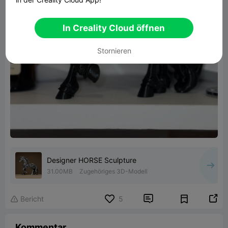
In Creality Cloud öffnen
Stornieren
Designer HORSE Sculpture
31.00MB
Zugehöriges 3D-Modell


Bericht
5

Kommentar