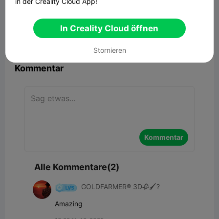
in der Creality Cloud App!
King Krampus(chess piece)
23.84MB
Zugehöriges 3D-Modell
In Creality Cloud öffnen


Bericht
9
2

Stornieren
Kommentar
Kommentar
Alle Kommentare(2)
GOLDFARMER® 3D🥀🖌️?
Amazing