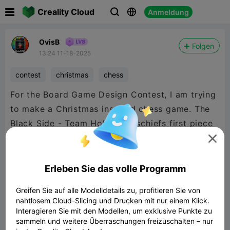

Creality Cloud
Anmeldung



OvisB
Folgen
13:24 11-18-2025
contest
christmas
chess
For the Board Game Design Contest, I am trying
to make a Christmas inspired chess game. The
Black Side - Team Holiday Mischiefs first piece
is the King Krampus

.20 layer height, dual silk PLA.
Erleben Sie das volle Programm
Greifen Sie auf alle Modelldetails zu, profitieren Sie von
nahtlosem Cloud-Slicing und Drucken mit nur einem Klick.
Interagieren Sie mit den Modellen, um exklusive Punkte zu
sammeln und weitere Überraschungen freizuschalten – nur