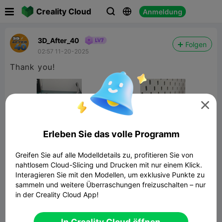

Creality Cloud
Anmeldung



3D_After_40
Folgen
02:57 11-20-2025
Thank you!

Erleben Sie das volle Programm
Greifen Sie auf alle Modelldetails zu, profitieren Sie von
nahtlosem Cloud-Slicing und Drucken mit nur einem Klick.
Interagieren Sie mit den Modellen, um exklusive Punkte zu
sammeln und weitere Überraschungen freizuschalten – nur
in der Creality Cloud App!
İkea Skadis Tape Holder
432.05KB
Zugehöriges 3D-Modell