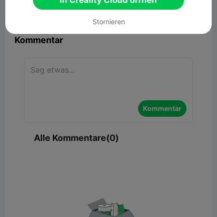
In Creality Cloud öffnen


Bericht
7

Stornieren
Kommentar
Kommentar
Alle Kommentare(0)