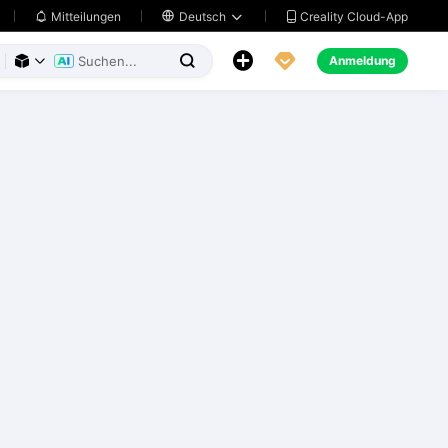
Creality Cloud-App
Mitteilungen

Deutsch





Anmeldung


