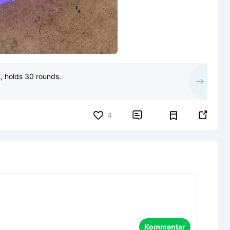
, holds 30 rounds.


4
Kommentar