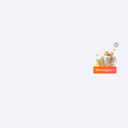
Werbegesch
enke