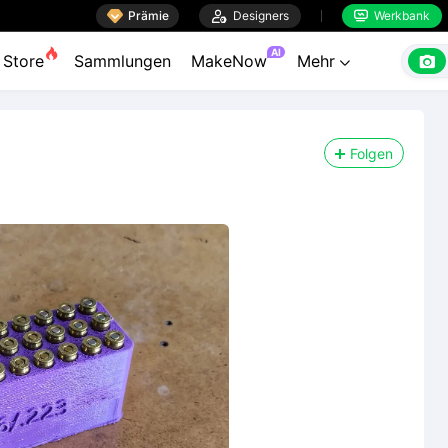

Prämie

Designers
Werkbank


AI

Store
Sammlungen
MakeNow
Mehr

Folgen