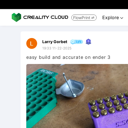
Explore
FlowPrint


Larry Gorbet
19:33 11-22-2025
easy build and accurate on ender 3