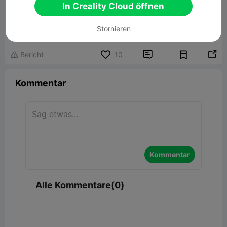
In Creality Cloud öffnen
Stornieren


Bericht
10

Kommentar
Kommentar
Alle Kommentare(0)