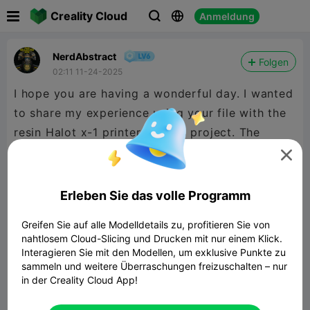

Creality Cloud
Anmeldung



NerdAbstract
Folgen
02:11 11-24-2025
I hope you are having a wonderful day. I wanted
to share my experience using your file with the
resin Halot x-1 printer for this project. The
medium auto-supports worked quite effectively.

It's always rewarding when a print comes out
successfully. Thank you for sharing your
Erleben Sie das volle Programm
creation. It looks fantastic!
Greifen Sie auf alle Modelldetails zu, profitieren Sie von
nahtlosem Cloud-Slicing und Drucken mit nur einem Klick.
Interagieren Sie mit den Modellen, um exklusive Punkte zu
sammeln und weitere Überraschungen freizuschalten – nur
in der Creality Cloud App!