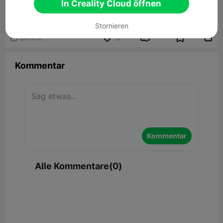
In Creality Cloud öffnen
Zugehöriges 3D-Modell
Stornieren


Bericht
6

Kommentar
Kommentar
Alle Kommentare(0)