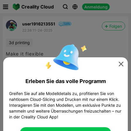

Creality Cloud
Anmeldung



user1916213551
Folgen
22:38 11-24-2025
3d printing
Make it flexible

Erleben Sie das volle Programm
Greifen Sie auf alle Modelldetails zu, profitieren Sie von
nahtlosem Cloud-Slicing und Drucken mit nur einem Klick.
Interagieren Sie mit den Modellen, um exklusive Punkte zu
sammeln und weitere Überraschungen freizuschalten – nur
in der Creality Cloud App!
Dummy 13 action figure