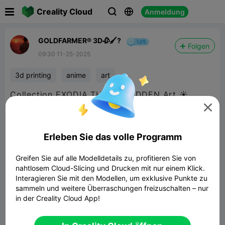

Creality Cloud
Anmeldung



GOLDFARMER® 3D🥀🖌️?
Folgen
09:30 11-25-2025
3d printing
anime
art
Collection EXODIA THE FORBIDDEN Art ☀️

Erleben Sie das volle Programm
Greifen Sie auf alle Modelldetails zu, profitieren Sie von
nahtlosem Cloud-Slicing und Drucken mit nur einem Klick.
Interagieren Sie mit den Modellen, um exklusive Punkte zu
sammeln und weitere Überraschungen freizuschalten – nur
in der Creality Cloud App!