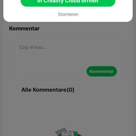
In Creality Cloud öffnen


Bericht
4

Stornieren
Kommentar
Kommentar
Alle Kommentare(0)