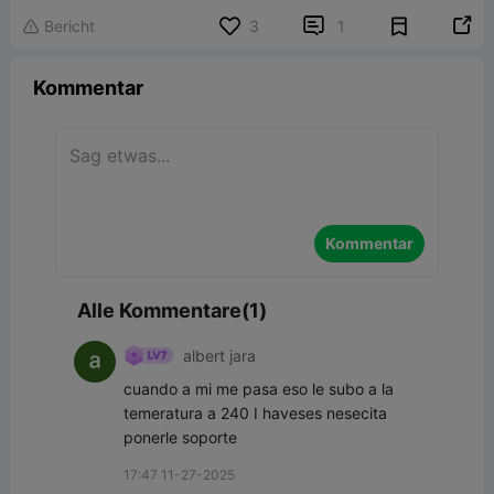


Bericht
3
1

Kommentar
Kommentar
Alle Kommentare(1)
albert jara
cuando a mi me pasa eso le subo a la 
temeratura a 240 I haveses nesecita 
ponerle soporte
17:47 11-27-2025