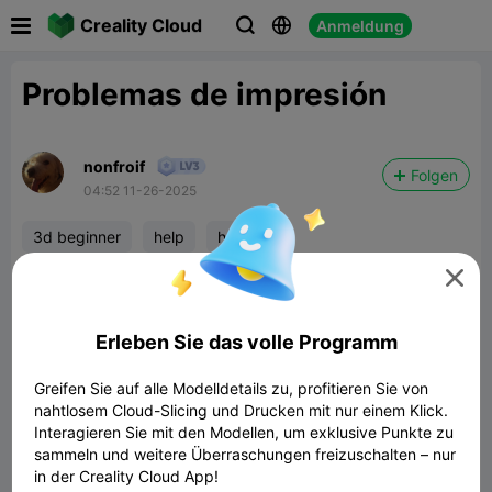

Creality Cloud
Anmeldung



Problemas de impresión
nonfroif
Folgen
04:52 11-26-2025
3d beginner
help
how to

Hola comunidad, estoy teniendo un problema en mis primeras
impresiones. Estoy usando una impresora creality 3 v3 y al
tratar de hacer un benchy este sale arqueado.
Erleben Sie das volle Programm
Que puedo hacer para mejorarlo
Greifen Sie auf alle Modelldetails zu, profitieren Sie von
nahtlosem Cloud-Slicing und Drucken mit nur einem Klick.
Interagieren Sie mit den Modellen, um exklusive Punkte zu
sammeln und weitere Überraschungen freizuschalten – nur
in der Creality Cloud App!