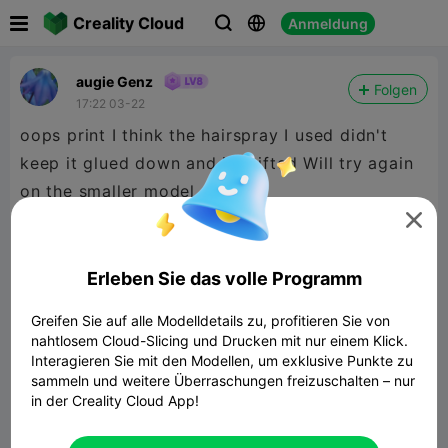

Creality Cloud
Anmeldung



augie Genz
Folgen
17:22 03-22
oops print I think the hairspray I used didn't
keep it glued down and it shifted Will try again
on the smaller model

Erleben Sie das volle Programm
Greifen Sie auf alle Modelldetails zu, profitieren Sie von
nahtlosem Cloud-Slicing und Drucken mit nur einem Klick.
Interagieren Sie mit den Modellen, um exklusive Punkte zu
sammeln und weitere Überraschungen freizuschalten – nur
in der Creality Cloud App!