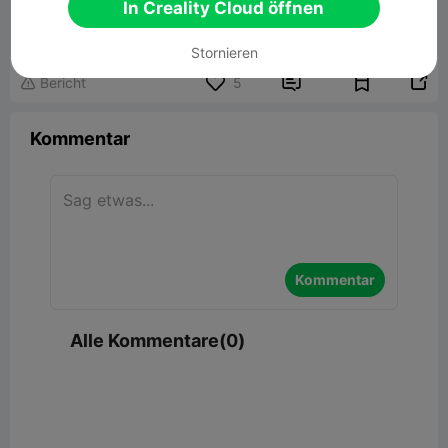
Gyro Air
In Creality Cloud öffnen
40.67MB
Zugehöriges 3D-Modell
Stornieren


Bericht
5

Kommentar
Kommentar
Alle Kommentare(0)