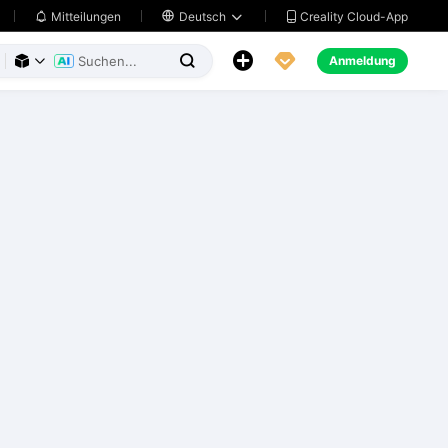
Creality Cloud-App
Mitteilungen

Deutsch





Anmeldung


