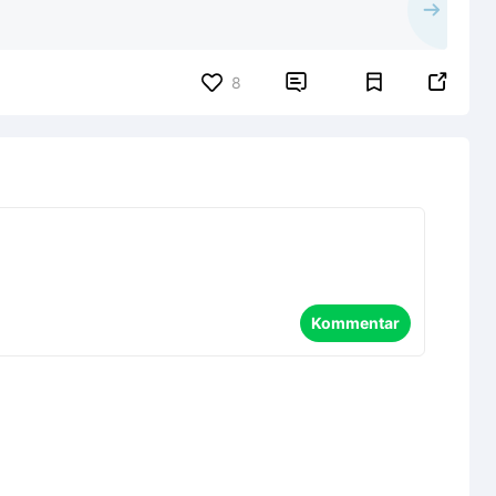


8
Kommentar