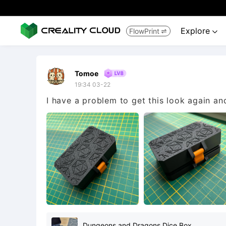
Explore
FlowPrint


Tomoe
19:34 03-22
I have a problem to get this look again an
Dungeons and Dragons Dice Box