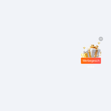
Werbegesch
enke