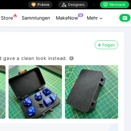

Prämie

Designers
Werkbank


AI

Store
Sammlungen
MakeNow
Mehr

Folgen
d gave a clean look instead. 😅