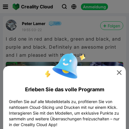

Creality Cloud
Anmeldung



Peter Lamer
Folgen
19:55 03-22
I did one in red and black, green and black, and
purple and black. Definitely an awesome print
and I am pleased with the results

Erleben Sie das volle Programm
Greifen Sie auf alle Modelldetails zu, profitieren Sie von
nahtlosem Cloud-Slicing und Drucken mit nur einem Klick.
Interagieren Sie mit den Modellen, um exklusive Punkte zu
sammeln und weitere Überraschungen freizuschalten – nur
in der Creality Cloud App!