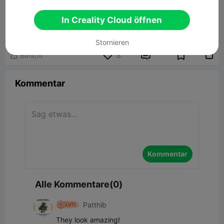
Dragon Mug
In Creality Cloud öffnen
90.55MB
Zugehöriges 3D-Modell
Stornieren


Bericht
8

Kommentar
Kommentar
Alle Kommentare(0)
Patthib
They look amazing!