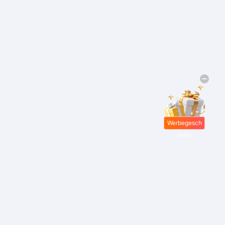
Werbegesch
enke