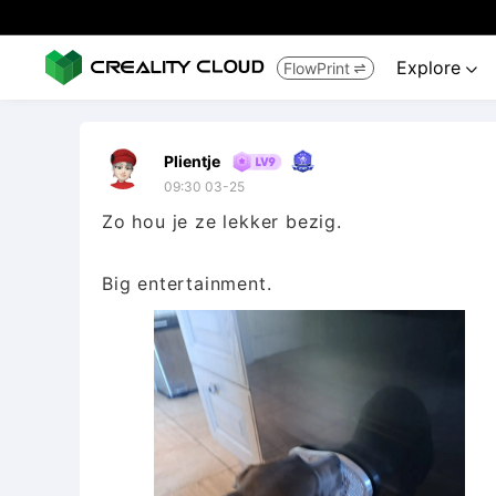
Explore
FlowPrint


Plientje
09:30 03-25
Zo hou je ze lekker bezig.
Big entertainment.