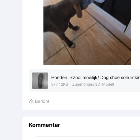
Honden likzool moeilijk/ Dog shoe sole lickin
877.42KB
Zugehöriges 3D-Modell
Bericht

Kommentar