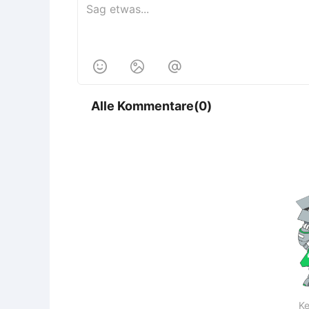



Alle Kommentare(0)
Ke