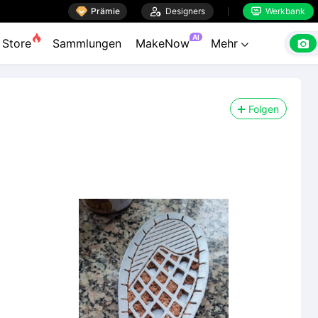

Prämie

Designers
Werkbank


AI

Store
Sammlungen
MakeNow
Mehr

Folgen