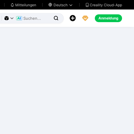
Creality Cloud-App
Mitteilungen

Deutsch





Anmeldung


