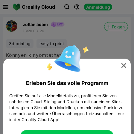

Creality Cloud
Anmeldung



zoltán ádám
Folgen
13:20 03-26
3d printing
easy to print
Könnyen kinyomtatható.

Erleben Sie das volle Programm
Greifen Sie auf alle Modelldetails zu, profitieren Sie von
nahtlosem Cloud-Slicing und Drucken mit nur einem Klick.
Interagieren Sie mit den Modellen, um exklusive Punkte zu
sammeln und weitere Überraschungen freizuschalten – nur
in der Creality Cloud App!
Amphiptere Flexible Baby Dragon