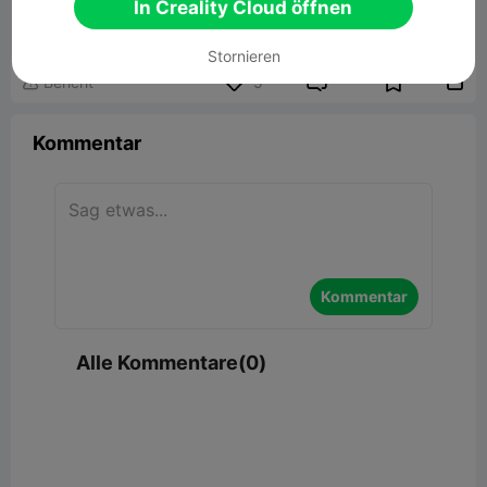
In Creality Cloud öffnen
126.12MB
Zugehöriges 3D-Modell
Stornieren


Bericht
5

Kommentar
Kommentar
Alle Kommentare(0)