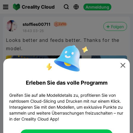

Creality Cloud
Anmeldung



stoffies00711
Folgen
18:43 03-26
Looks better and feeds better. Thanks for the
model.

Erleben Sie das volle Programm
Greifen Sie auf alle Modelldetails zu, profitieren Sie von
nahtlosem Cloud-Slicing und Drucken mit nur einem Klick.
Interagieren Sie mit den Modellen, um exklusive Punkte zu
sammeln und weitere Überraschungen freizuschalten – nur
in der Creality Cloud App!