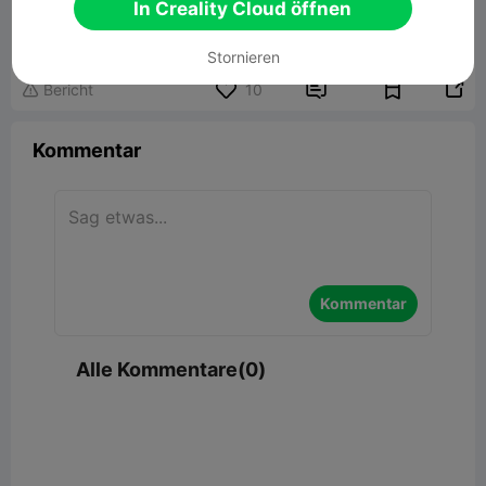
Spool Hub Adapter Rings
In Creality Cloud öffnen
1.79MB
Zugehöriges 3D-Modell
Stornieren


Bericht
10

Kommentar
Kommentar
Alle Kommentare(0)