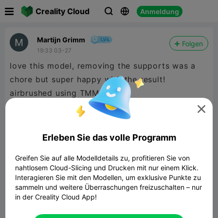

Creality Cloud
Anmeldung



Martijn Grimm
Folgen
19:33 03-27
love this model, removing the supports was a
chore but super happy with the result!
airbrushed using TMM Vallejo


480P LD
Erleben Sie das volle Programm

Greifen Sie auf alle Modelldetails zu, profitieren Sie von
nahtlosem Cloud-Slicing und Drucken mit nur einem Klick.
Interagieren Sie mit den Modellen, um exklusive Punkte zu
sammeln und weitere Überraschungen freizuschalten – nur
in der Creality Cloud App!
00:16