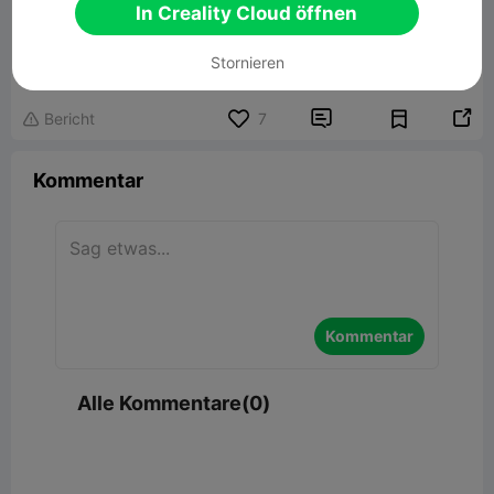
In Creality Cloud öffnen
Majestic Dragon Statue
Zugehöriges 3D-Modell
Stornieren


Bericht
7

Kommentar
Kommentar
Alle Kommentare(0)