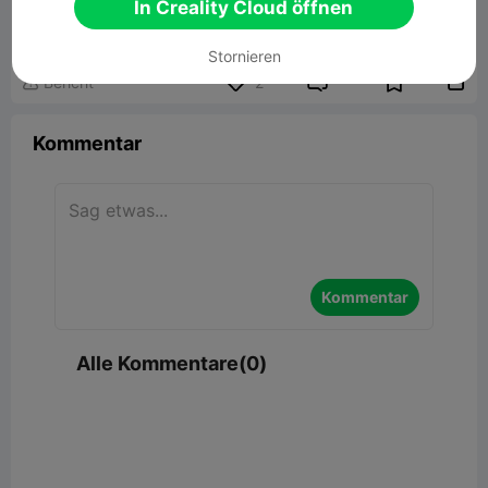
In Creality Cloud öffnen
Zugehöriges 3D-Modell
Stornieren


Bericht
2

Kommentar
Kommentar
Alle Kommentare(0)