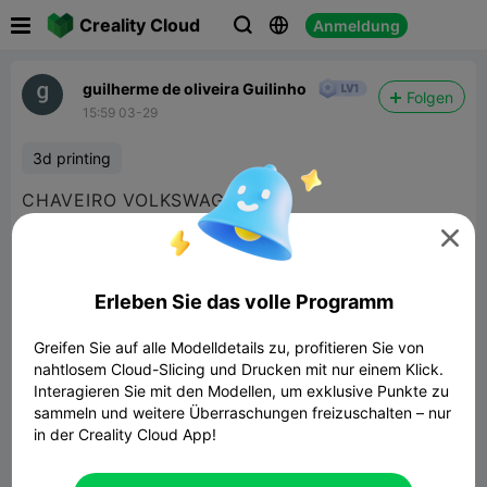

Creality Cloud
Anmeldung



guilherme de oliveira Guilinho
Folgen
15:59 03-29
3d printing
CHAVEIRO VOLKSWAGEN

Erleben Sie das volle Programm
Greifen Sie auf alle Modelldetails zu, profitieren Sie von
nahtlosem Cloud-Slicing und Drucken mit nur einem Klick.
Interagieren Sie mit den Modellen, um exklusive Punkte zu
sammeln und weitere Überraschungen freizuschalten – nur
in der Creality Cloud App!
Peugeot honyecomb logo keychain