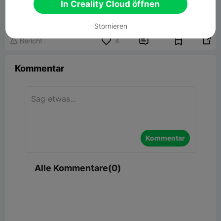
D3P Riser for K2 Plus
In Creality Cloud öffnen
57.07MB
Zugehöriges 3D-Modell
Stornieren


Bericht
4

Kommentar
Kommentar
Alle Kommentare(0)