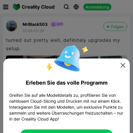

Creality Cloud
Anmeldung



MrBlack503
Folgen
20:06 03-29
turned out pretty well, definitely upgrades my
setup.

Erleben Sie das volle Programm
Greifen Sie auf alle Modelldetails zu, profitieren Sie von
nahtlosem Cloud-Slicing und Drucken mit nur einem Klick.
Interagieren Sie mit den Modellen, um exklusive Punkte zu
sammeln und weitere Überraschungen freizuschalten – nur
in der Creality Cloud App!