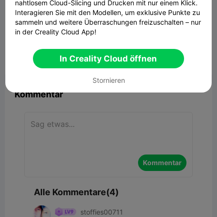
nahtlosem Cloud-Slicing und Drucken mit nur einem Klick.
Interagieren Sie mit den Modellen, um exklusive Punkte zu
sammeln und weitere Überraschungen freizuschalten – nur
D3P Riser for K2
in der Creality Cloud App!
44.20MB
Zugehöriges 3D-Modell
In Creality Cloud öffnen


Bericht
8
4

Stornieren
Kommentar
Kommentar
Alle Kommentare(4)
stoffies00711