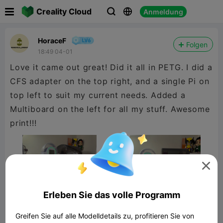

Creality Cloud
Anmeldung



HoraceF
Folgen
18:49 04-01
Love it came out great! Did it all in PETG. I did a
CFS adapter on the top right, and a single Pi on
top left to suit my current needs. Added a
Multiboard on the left for all my stuff. Awesome
print!!!

Erleben Sie das volle Programm
Greifen Sie auf alle Modelldetails zu, profitieren Sie von