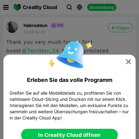

Creality Cloud
Anmeldung



Hakroddun
Folgen
22:09 04-01
Thank you very much for my first
boost
@TechMan_SA
Much appreciated.



Bericht
6
1

Erleben Sie das volle Programm
Kommentar
Greifen Sie auf alle Modelldetails zu, profitieren Sie von
nahtlosem Cloud-Slicing und Drucken mit nur einem Klick.
Interagieren Sie mit den Modellen, um exklusive Punkte zu
sammeln und weitere Überraschungen freizuschalten – nur
in der Creality Cloud App!
Kommentar
In Creality Cloud öffnen