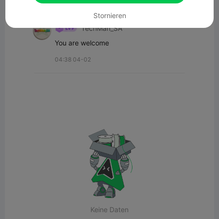
Alle Kommentare(1)
Stornieren
TechMan_SA
You are welcome
04:38 04-02
Keine Daten