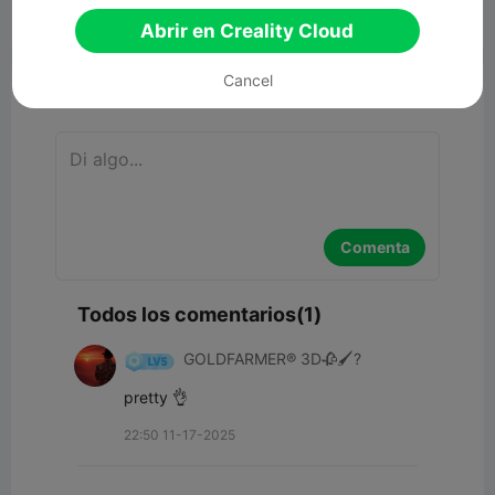


Reporte
6
1
Abrir en Creality Cloud

Cancel
Comentar
Comenta
Todos los comentarios(1)
GOLDFARMER® 3D🥀🖌️?
pretty 👌
22:50 11-17-2025