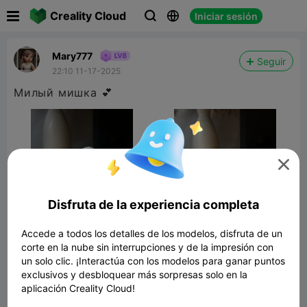

Creality Cloud
Iniciar sesión



Mary777
Seguir
22:10 11-17-2025
Милый мишка 💕

Disfruta de la experiencia completa
Accede a todos los detalles de los modelos, disfruta de un
corte en la nube sin interrupciones y de la impresión con
un solo clic. ¡Interactúa con los modelos para ganar puntos
Christmas Bear with Gift
exclusivos y desbloquear más sorpresas solo en la
aplicación Creality Cloud!
15.61MB
Modelo 3D relacionado