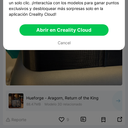
un solo clic. ¡Interactúa con los modelos para ganar puntos
exclusivos y desbloquear más sorpresas solo en la
aplicación Creality Cloud!
Abrir en Creality Cloud
Cancel
Hueforge - Aragorn, Return of the King
88.47MB
Modelo 3D relacionado


Reporte
9
