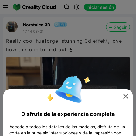

Creality Cloud
Iniciar sesión



Norstulen 3D
Seguir
17:14 03-21
Really cool hueforge, stunning 3d effekt, love
how this one turned out 💪

Disfruta de la experiencia completa
Accede a todos los detalles de los modelos, disfruta de un
corte en la nube sin interrupciones y de la impresión con