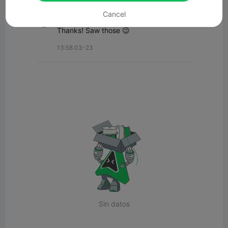
Cancel
PrinterFanatic3d
Thanks! Saw those 😉
13:58 03-23
Sin datos