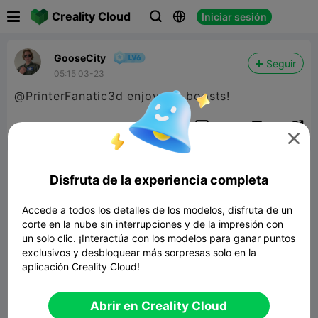

Creality Cloud
Iniciar sesión



GooseCity
Seguir
05:15 03-23
@PrinterFanatic3d enjoy the boosts!


Reporte
5
1


Comentar
Disfruta de la experiencia completa
Accede a todos los detalles de los modelos, disfruta de un
corte en la nube sin interrupciones y de la impresión con
un solo clic. ¡Interactúa con los modelos para ganar puntos
exclusivos y desbloquear más sorpresas solo en la
Comenta
aplicación Creality Cloud!
Abrir en Creality Cloud
Todos los comentarios(1)