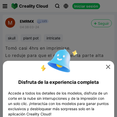

Creality Cloud
Iniciar sesión



EMRMX
Seguir
04:38 03-24
skull
plant pot
intricate
Tomó casi 4hrs en imprimirse.
Lo reduje para que el orificio en la parte alta
fuera de 50mm aprox.

Muchos soportes.
Disfruta de la experiencia completa
PLA +
Accede a todos los detalles de los modelos, disfruta de un
corte en la nube sin interrupciones y de la impresión con
Luce mejor de lo que imaginaba 😎
un solo clic. ¡Interactúa con los modelos para ganar puntos
exclusivos y desbloquear más sorpresas solo en la
aplicación Creality Cloud!