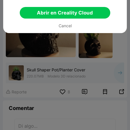
Abrir en Creality Cloud
Cancel
Skull Shaper Pot/Planter Cover
220.07MB
Modelo 3D relacionado


Reporte
8

Comentar