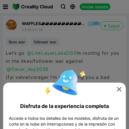

Creality Cloud
Iniciar sesión



WAFFLES🧇🧇🧇🧇🧇🧇🧇🧇🧇🧇
Seguir
👍
03:58 03-26
likes war
follower war
Let’s go
@LinkLayerLabsOG
I’m rooting for you
in the likes/follower war against
@Oscar_day2026
(fyi velvetvorager I’m not saying you a bad
modeler or anything I’m just rooting for

Irideas3d)


Disfruta de la experiencia completa
Reporte
6
21

Accede a todos los detalles de los modelos, disfruta de un
Comentar
corte en la nube sin interrupciones y de la impresión con