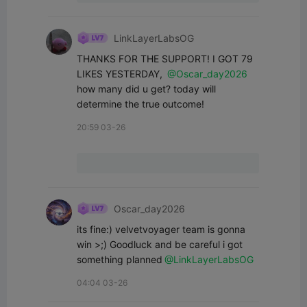
LinkLayerLabsOG
THANKS FOR THE SUPPORT! I GOT 79 
LIKES YESTERDAY, 
@Oscar_day2026
how many did u get? today will 
determine the true outcome!
20:59 03-26
Oscar_day2026
its fine:) velvetvoyager team is gonna 
win >;) Goodluck and be careful i got 
something planned
@LinkLayerLabsOG
04:04 03-26