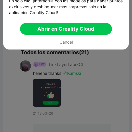
un solo clic. ¡Interactúa con los modelos para ganar puntos
exclusivos y desbloquear más sorpresas solo en la
aplicación Creality Cloud!
Abrir en Creality Cloud
Comenta
Cancel
Todos los comentarios(21)
LinkLayerLabsOG
hehehe thanks 
@Kamski
21:18 03-26