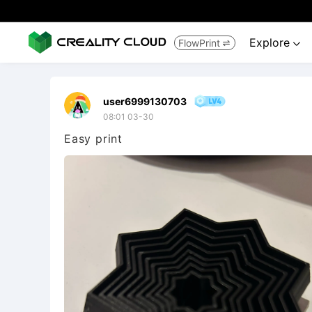
Explore
FlowPrint


user6999130703
08:01 03-30
Easy print