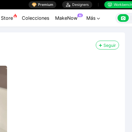

Premium

Designers
Workbenc


AI

Store
Colecciones
MakeNow
Más

Seguir