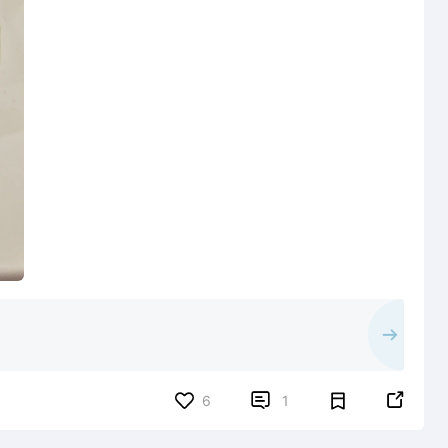


6
1