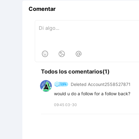
Comentar



Todos los comentarios(1)
Deleted Account2558527871
would u do a follow for a follow back?
09:45 03-30