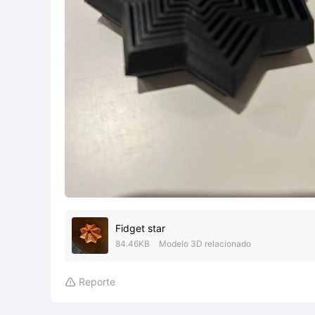
Fidget star
84.46KB
Modelo 3D relacionado
Reporte
