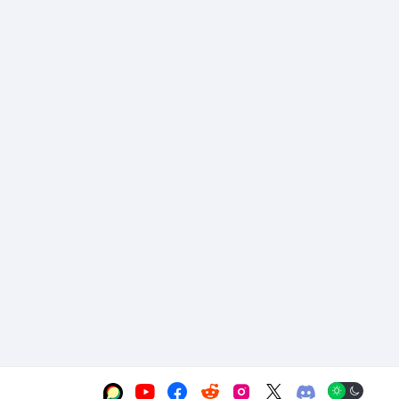





