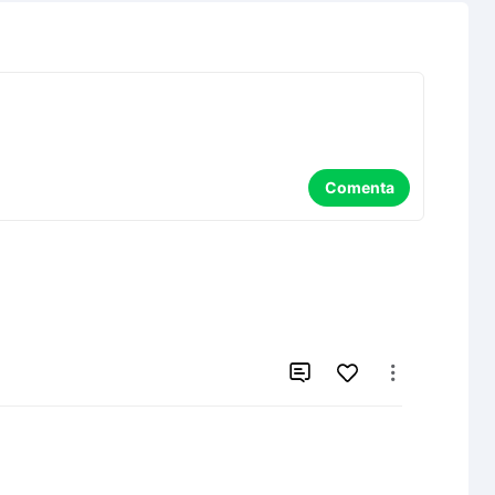
Comenta

