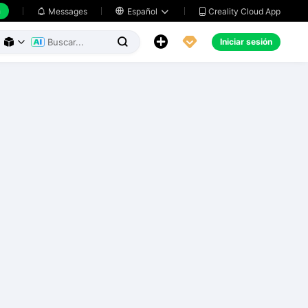
h
Creality Cloud App
Messages

Español





Iniciar sesión


