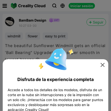

Creality Cloud
Iniciar sesión



BamBam Design
Seguir
10:27 03-30
windmill
flower
easy to print
The beautiful Sunflower Windmill gets an official
'Ball Bearing" Upgrade! Spins super smooth in
lowest breeze 🤩

Disfruta de la experiencia completa
Accede a todos los detalles de los modelos, disfruta de un
corte en la nube sin interrupciones y de la impresión con
un solo clic. ¡Interactúa con los modelos para ganar puntos
exclusivos y desbloquear más sorpresas solo en la
aplicación Creality Cloud!