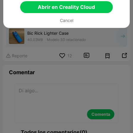
Abrir en Creality Cloud
Cancel
Bic Rick Lighter Case
40.02MB
Modelo 3D relacionado


Reporte
12

Comentar
Comenta
Todos los comentarios(0)