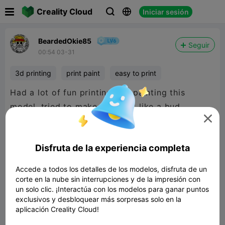

Creality Cloud
Iniciar sesión



BeardedOkie85
Seguir
00:54 03-31
3d printing
print paint
easy to print
Had a lot of fun printing and painting this
model, tried to make him look like a bud

smoking lol! Came out perfectly and printed
fast. Here's a little before and after. Thanks for
Disfruta de la experiencia completa
the awesome model!
Accede a todos los detalles de los modelos, disfruta de un
corte en la nube sin interrupciones y de la impresión con
un solo clic. ¡Interactúa con los modelos para ganar puntos
exclusivos y desbloquear más sorpresas solo en la
aplicación Creality Cloud!