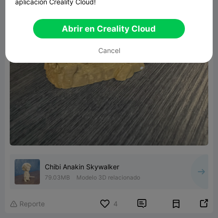
aplicación Creality Cloud!
Abrir en Creality Cloud
Cancel
Chibi Anakin Skywalker
79.03MB
Modelo 3D relacionado


Reporte
4
