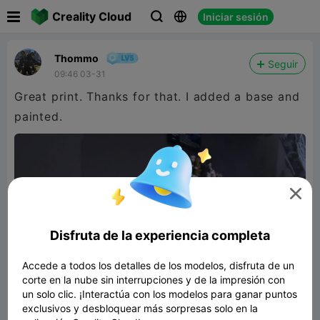

Creality Cloud
Iniciar sesión



Thommo
Seguir
09:46 03-31
Great print. Thanks for that. I added a base and
painted.

Disfruta de la experiencia completa
Accede a todos los detalles de los modelos, disfruta de un
corte en la nube sin interrupciones y de la impresión con
un solo clic. ¡Interactúa con los modelos para ganar puntos
exclusivos y desbloquear más sorpresas solo en la