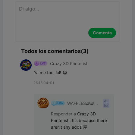
Comenta
Todos los comentarios(3)
Crazy 3D Printerist
Ya me too, lol! 😂
16:18 04-01
Au
WAFFLES🧇🧇🧇
tor
🧇🧇🧇🧇🧇🧇🧇
👍
Responder a
Crazy 3D
Printerist
:
It’s because there 
aren’t any adds 🤣