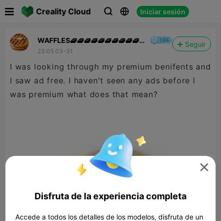

Creality Cloud
Iniciar sesión



WAFFLES🧇🧇🧇🧇🧇🧇🧇🧇🧇🧇
Seguir
👍
23:05 03-31
I was looking through my premium benifents and
I saw ad free. I haven't seen any ads before I
was premium what does that mean?

Disfruta de la experiencia completa
Accede a todos los detalles de los modelos, disfruta de un