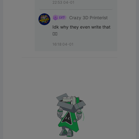
22:53 04-01
Crazy 3D Printerist
Idk why they even write that 
🤷‍♂️
16:18 04-01